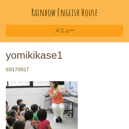
Rainbow English House
メニュー
yomikikase1
03/17/2017