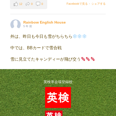
Facebookで見る
·
シェアする
12
0
0
Rainbow English House
5 年 前
外は、昨日も今日も雪がちらちら
中では、BBカードで雪合戦
雪に見立てたキャンディーが飛び交う
英検準会場登録校