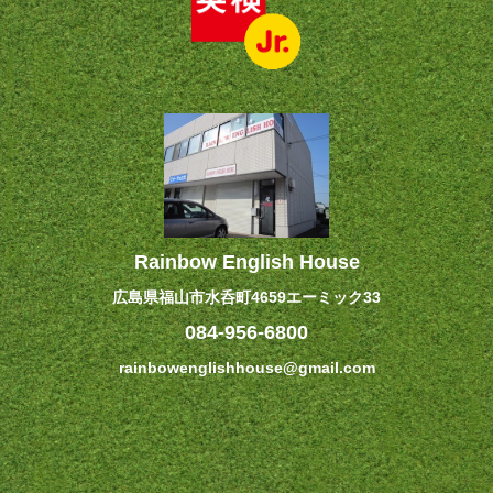
Facebookで見る
·
シェアする
5
0
0
Rainbow English House
Rainbow English House
広島県福山市水呑町4659エーミック33
5 年 前
084-956-6800
暖炉の前であったまろ〜〜
rainbowenglishhouse@gmail.com