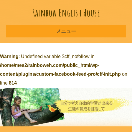
Rainbow English House
メニュー
Warning
: Undefined variable $cff_nofollow in
/home/mes2/rainboweh.com/public_html/wp-
content/plugins/custom-facebook-feed-pro/cff-init.php
on
line
814