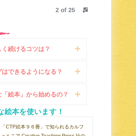
2 of 25
Expand
楽しく続けるコツは？
Expand
ングはできるようになる？
Expand
うな「絵本」から始めるの？
な絵本を使います！
「CTP絵本９６冊」で知られるカルフ
ォルニア Creative Teaching Press 社の