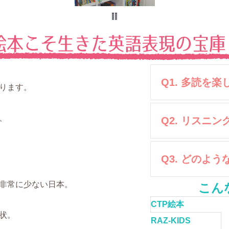
Q1. 多読を
ります。
、
、
Q2. リスニ
Q3. どのよ
非常に少ない日本。
こん
CTP絵本
状。
RAZ-KIDS