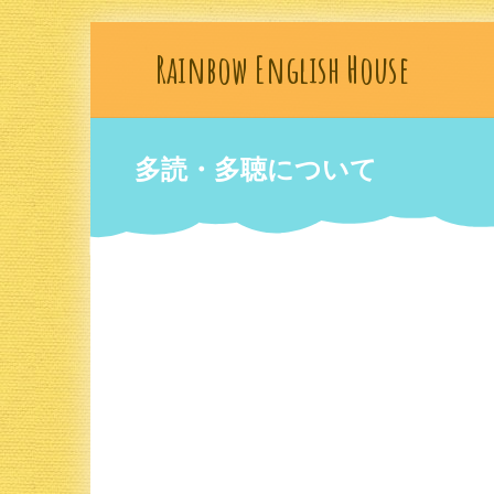
Rainbow English House
多読・多聴について